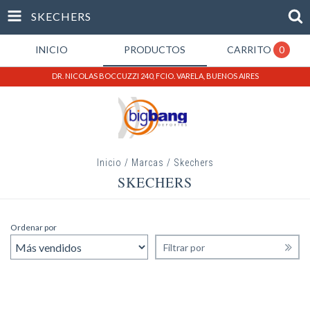
SKECHERS
INICIO
PRODUCTOS
CARRITO
0
DR. NICOLAS BOCCUZZI 240, FCIO. VARELA, BUENOS AIRES
Inicio
/
Marcas
/
Skechers
SKECHERS
Ordenar por
Filtrar por