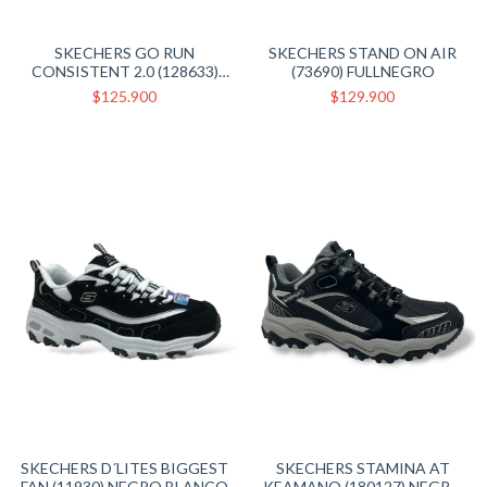
SKECHERS GO RUN
SKECHERS STAND ON AIR
CONSISTENT 2.0 (128633)
(73690) FULLNEGRO
BLANCO DORADO PLATA
$125.900
$129.900
SKECHERS D´LITES BIGGEST
SKECHERS STAMINA AT
FAN (11930) NEGRO BLANCO
KEAMANO (180127) NEGRO