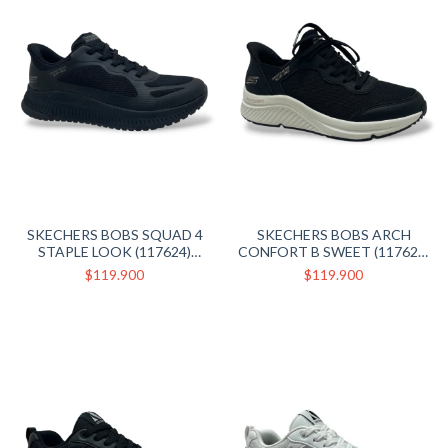
SKECHERS BOBS SQUAD 4
SKECHERS BOBS ARCH
STAPLE LOOK (117624)
CONFORT B SWEET (117627)
NEGRO NEGRO
NEGRO
$119.900
$119.900