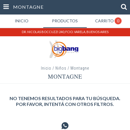
MONTAGNE
INICIO
PRODUCTOS
CARRITO
0
DR. NICOLAS BOCCUZZI 240, FCIO. VARELA, BUENOS AIRES
Inicio
/
Niños
/
Montagne
MONTAGNE
NO TENEMOS RESULTADOS PARA TU BÚSQUEDA.
POR FAVOR, INTENTÁ CON OTROS FILTROS.