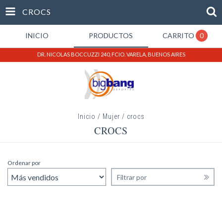
CROCS
INICIO
PRODUCTOS
CARRITO
0
DR. NICOLAS BOCCUZZI 240, FCIO. VARELA, BUENOS AIRES
Inicio
/
Mujer
/
crocs
CROCS
Ordenar por
Filtrar por