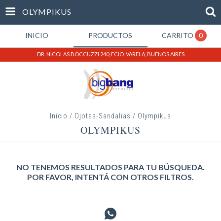
OLYMPIKUS
INICIO
PRODUCTOS
CARRITO
0
DR. NICOLAS BOCCUZZI 240, FCIO. VARELA, BUENOS AIRES
Inicio
/
Ojotas-Sandalias
/
Olympikus
OLYMPIKUS
NO TENEMOS RESULTADOS PARA TU BÚSQUEDA.
POR FAVOR, INTENTÁ CON OTROS FILTROS.