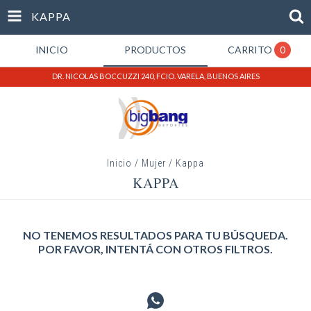
KAPPA
INICIO
PRODUCTOS
CARRITO
0
DR. NICOLAS BOCCUZZI 240, FCIO. VARELA, BUENOS AIRES
Inicio
/
Mujer
/
Kappa
KAPPA
NO TENEMOS RESULTADOS PARA TU BÚSQUEDA.
POR FAVOR, INTENTÁ CON OTROS FILTROS.