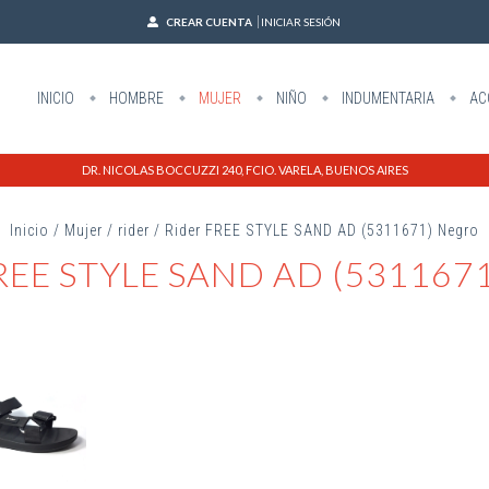
CREAR CUENTA
INICIAR SESIÓN
INICIO
HOMBRE
MUJER
NIÑO
INDUMENTARIA
AC
DR. NICOLAS BOCCUZZI 240, FCIO. VARELA, BUENOS AIRES
Inicio
/
Mujer
/
rider
/
Rider FREE STYLE SAND AD (5311671) Negro
FREE STYLE SAND AD (5311671