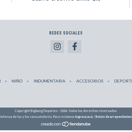
REDES SOCIALES
R
NIÑO
INDUMENTARIA
ACCESORIOS
DEPORT
Copyright Bigbang Deportes - 2026. Todos los derechos reservados.
Defensa de las y los consumidores. Para reclamos
ingresá acá.
/
Botón de arrepentimien